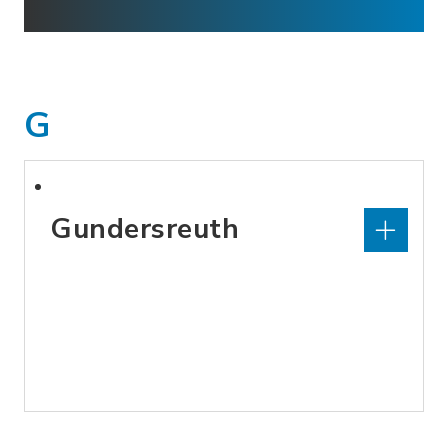
G
Gundersreuth