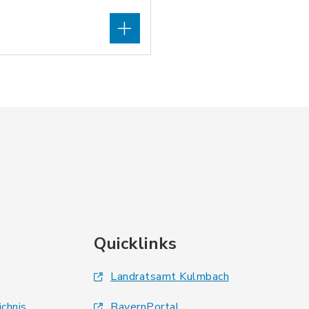
Quicklinks
Landratsamt Kulmbach
ichnis
BayernPortal