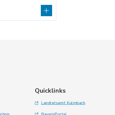
Quicklinks
Landratsamt Kulmbach
ichnis
BayernPortal