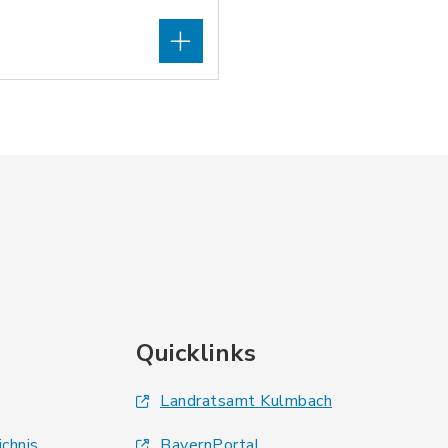
Quicklinks
Landratsamt Kulmbach
ichnis
BayernPortal