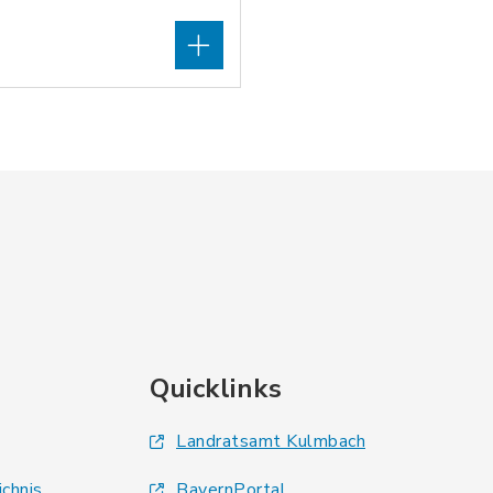
Quicklinks
Landratsamt Kulmbach
ichnis
BayernPortal