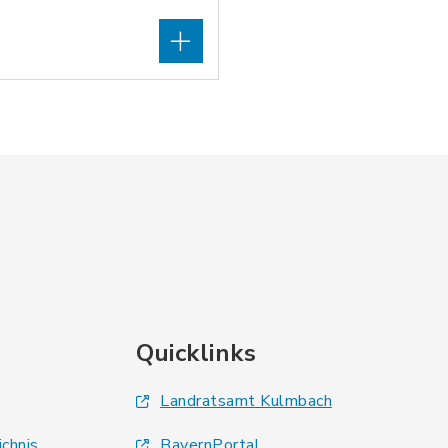
Quicklinks
Landratsamt Kulmbach
ichnis
BayernPortal