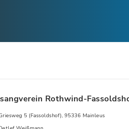
sangverein Rothwind-Fassoldsh
Griesweg 5 (Fassoldshof), 95336 Mainleus
Detlef Weißmann