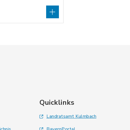
Quicklinks
Landratsamt Kulmbach
ichnis
BayernPortal