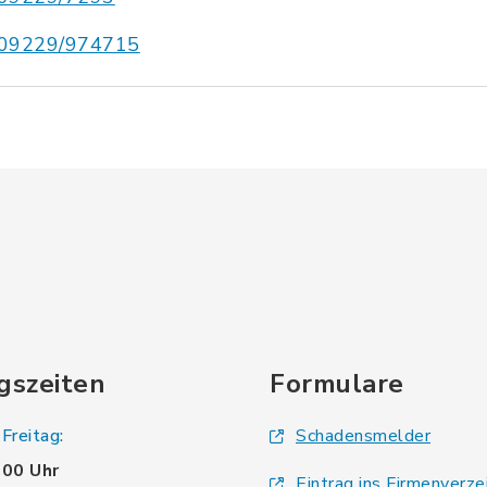
09229/974715
gszeiten
Formulare
Freitag:
Schadensmelder
.00 Uhr
Eintrag ins Firmenverze