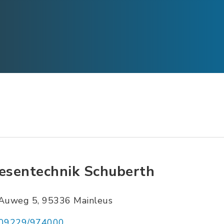
iesentechnik Schuberth
Auweg 5, 95336 Mainleus
09229/974000