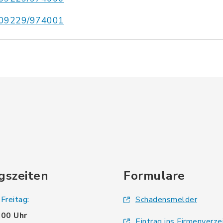
09229/974001
gszeiten
Formulare
Freitag:
Schadensmelder
.00 Uhr
Eintrag ins Firmenverze