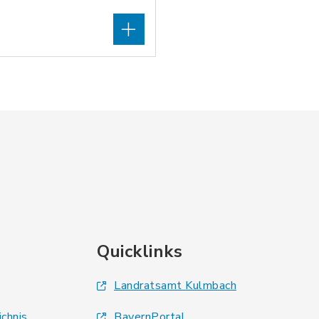
Quicklinks
Landratsamt Kulmbach
ichnis
BayernPortal