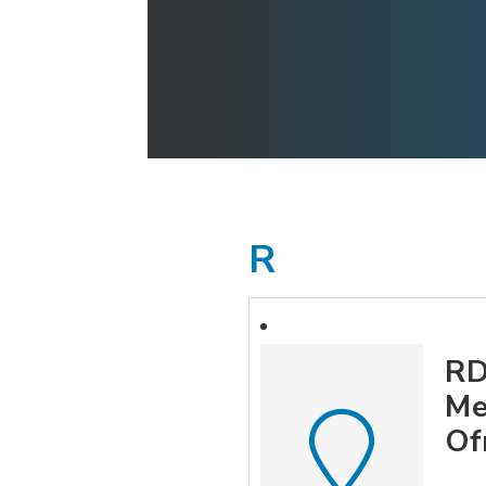
R
RD
Me
Of