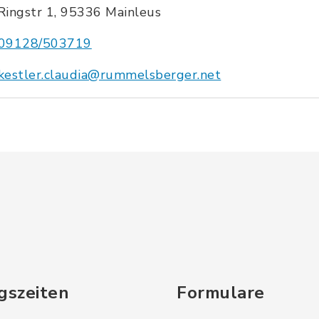
Ringstr 1, 95336 Mainleus
09128/503719
kestler.claudia@rummelsberger.net
gszeiten
Formulare