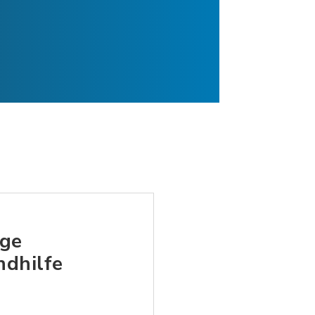
nge
dhilfe