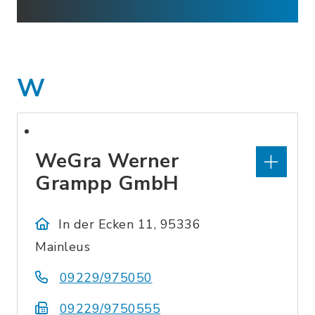
W
WeGra Werner
Grampp GmbH
In der Ecken 11, 95336
Mainleus
09229/975050
09229/9750555