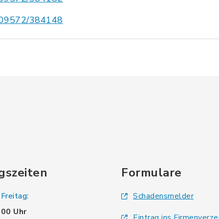
09572/384148
gszeiten
Formulare
Freitag:
Schadensmelder
.00 Uhr
Eintrag ins Firmenverze