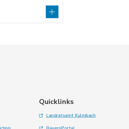
Quicklinks
Landratsamt Kulmbach
ichnis
BayernPortal