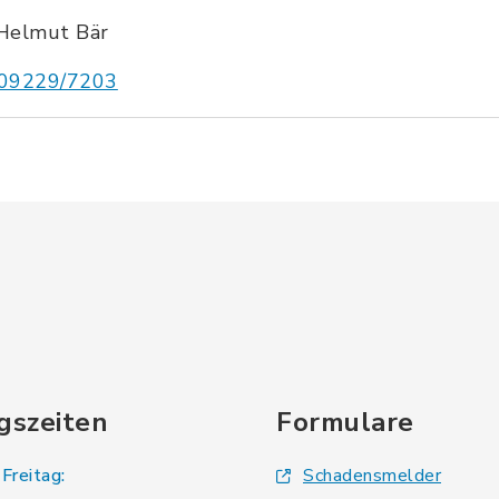
Helmut Bär
09229/7203
gszeiten
Formulare
Freitag:
Schadensmelder