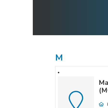
M
Ma
(M