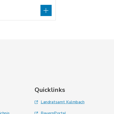
Quicklinks
Landratsamt Kulmbach
ichnis
BayernPortal