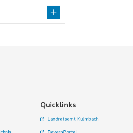
Quicklinks
Landratsamt Kulmbach
ichnis
BayernPortal