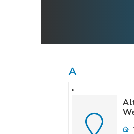
A
Al
We