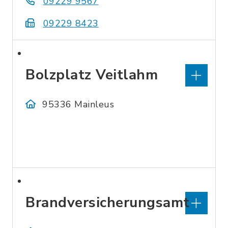
09229 9567
09229 8423
Bolzplatz Veitlahm
95336 Mainleus
Brandversicherungsamt