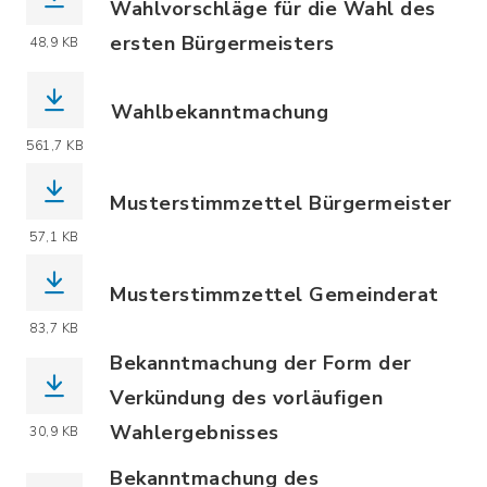
Wahlvorschläge für die Wahl des
ersten Bürgermeisters
48,9 KB
(Dateiname: Anlage_15_Bekanntmachu
Wahlbekanntmachung
(Dateiname: Anlage_16_Wahlbekanntma
561,7 KB
Musterstimmzettel Bürgermeister
(Dateiname: MUSTER_BGM_A4_Stimmzet
57,1 KB
Musterstimmzettel Gemeinderat
(Dateiname: MUSTER_MGR_40x60_Stimm
83,7 KB
Bekanntmachung der Form der
Verkündung des vorläufigen
Wahlergebnisses
30,9 KB
(Dateiname: Bekanntmachung_der_Form
Bekanntmachung des