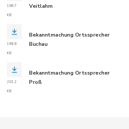
Veitlahm
198,7
(Dateiname: Bekanntmachung_Ergebnis
KB
Bekanntmachung Ortssprecher
Buchau
199,8
(Dateiname: Bekanntmachung_Ergebnis.
KB
Bekanntmachung Ortssprecher
Proß
202,2
(Dateiname: Bekanntmachung_Ergebnis
KB