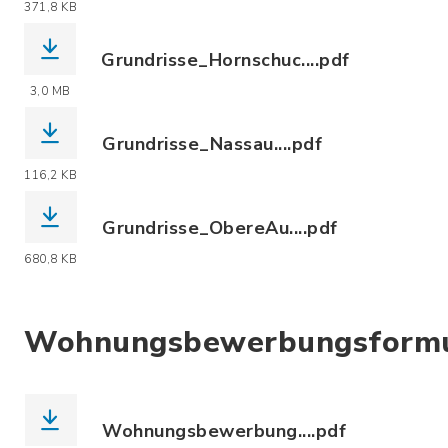
(Dateiname: Grundrisse_HansGrimmWeg
371,8 KB
Grundrisse_Hornschuc....pdf
(Dateiname: Grundrisse_Hornschuchsha
3,0 MB
Grundrisse_Nassau....pdf
(Dateiname: Grundrisse_Nassau.pdf, D
116,2 KB
Grundrisse_ObereAu....pdf
(Dateiname: Grundrisse_ObereAu.pdf, 
680,8 KB
Wohnungsbewerbungsformu
Wohnungsbewerbung....pdf