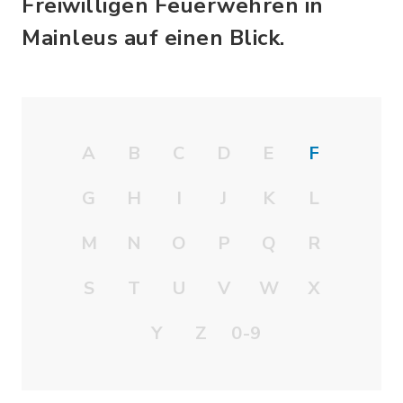
Freiwilligen Feuerwehren in
Mainleus auf einen Blick.
A
B
C
D
E
F
G
H
I
J
K
L
M
N
O
P
Q
R
S
T
U
V
W
X
Y
Z
0-9