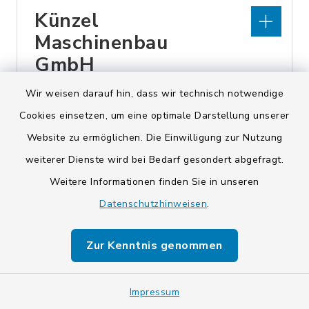
Künzel
Maschinenbau
GmbH
Wir weisen darauf hin, dass wir technisch notwendige
Industriestraße 7, 95336
Cookies einsetzen, um eine optimale Darstellung unserer
Mainleus
Website zu ermöglichen. Die Einwilligung zur Nutzung
weiterer Dienste wird bei Bedarf gesondert abgefragt.
Kyra VersMakler UG
Weitere Informationen finden Sie in unseren
Datenschutzhinweisen
.
Schlesierstraße 19, 95336
Mainleus
Zur Kenntnis genommen
Impressum