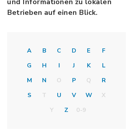
und Informationen zu lokalen
Betrieben auf einen Blick.
A
B
C
D
E
F
G
H
I
J
K
L
M
N
O
P
Q
R
S
T
U
V
W
X
Y
Z
0-9