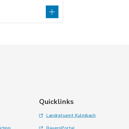
Quicklinks
Landratsamt Kulmbach
ichnis
BayernPortal