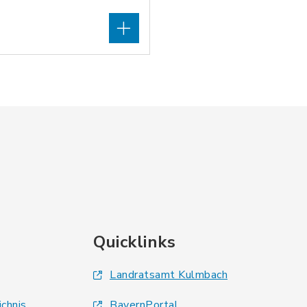
Quicklinks
Landratsamt Kulmbach
ichnis
BayernPortal