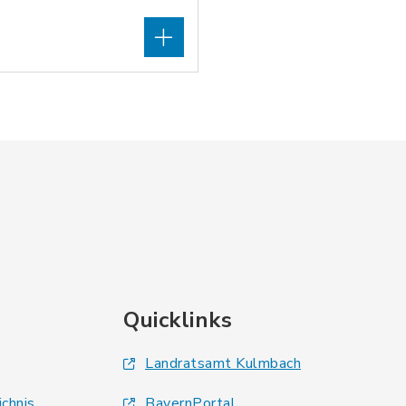
Quicklinks
Landratsamt Kulmbach
ichnis
BayernPortal