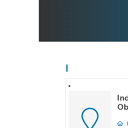
I
In
Ob