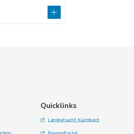
Quicklinks
Landratsamt Kulmbach
ichnis
BayernPortal