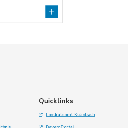
Quicklinks
Landratsamt Kulmbach
ichnis
BayernPortal