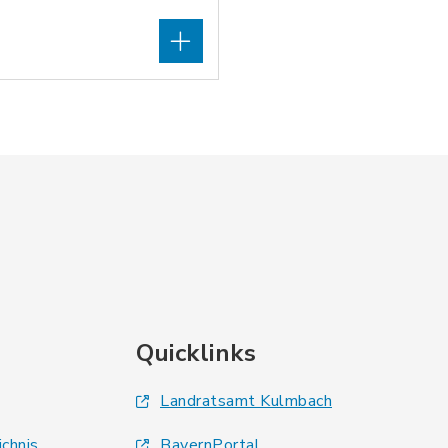
Quicklinks
Landratsamt Kulmbach
ichnis
BayernPortal