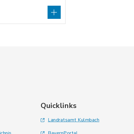
Quicklinks
Landratsamt Kulmbach
ichnis
BayernPortal