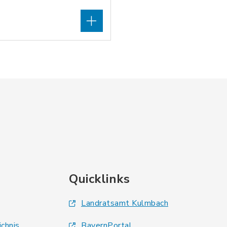
Quicklinks
Landratsamt Kulmbach
ichnis
BayernPortal