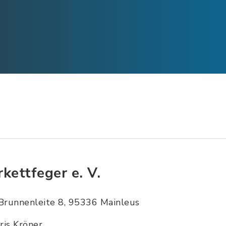
rkettfeger e. V.
Brunnenleite 8, 95336 Mainleus
Iris Kröner