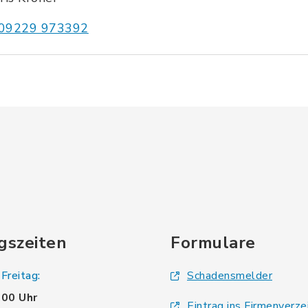
09229 973392
gszeiten
Formulare
Freitag:
Schadensmelder
.00 Uhr
Eintrag ins Firmenverze