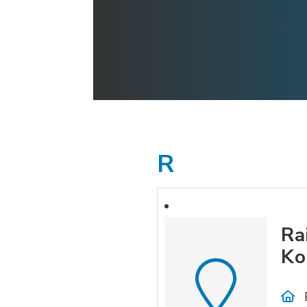
R
Ra
Ko