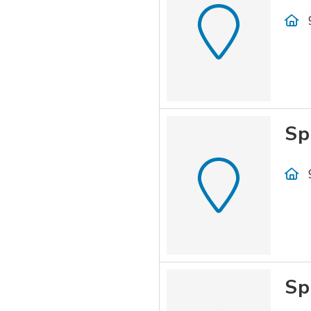
Sp
Sp