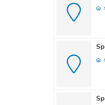
Sp
Sp