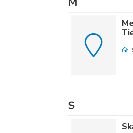
M
Me
Ti
S
Sk