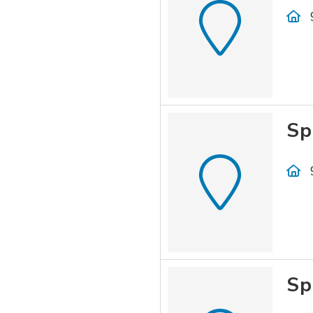
Sp
Sp