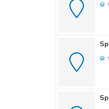
Sp
Sp