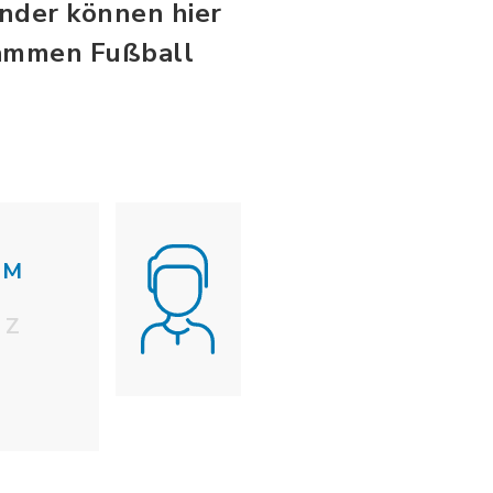
inder können hier
sammen Fußball
M
Z