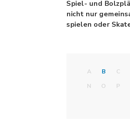
Spiel- und Bolzpl
nicht nur gemeins
spielen oder Skat
A
B
C
N
O
P