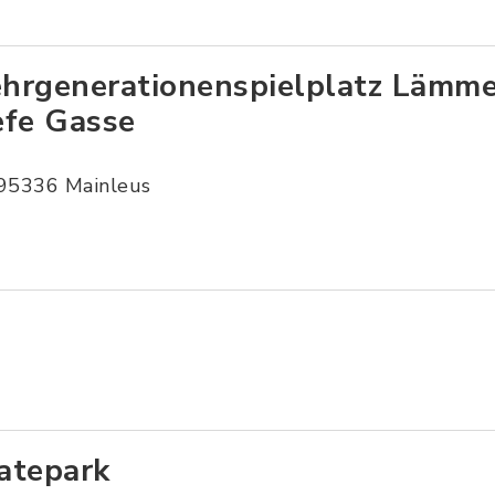
hrgenerationenspielplatz Lämm
efe Gasse
95336 Mainleus
atepark