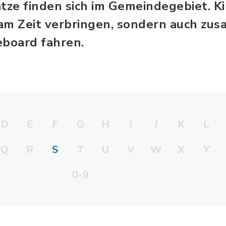
ätze finden sich im Gemeindegebiet. K
am Zeit verbringen, sondern auch zu
eboard fahren.
D
E
F
G
H
I
J
K
L
Q
R
S
T
U
V
W
X
Y
0-9