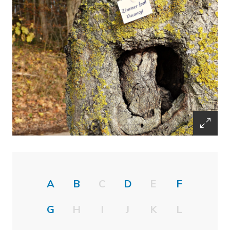
A
B
C
D
E
F
G
H
I
J
K
L