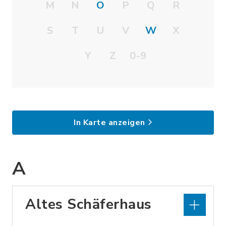
M
N
O
P
Q
R
S
T
U
V
W
X
Y
Z
0-9
In Karte anzeigen
A
Altes Schäferhaus