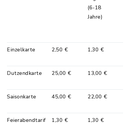
(6-18
zu
Jahre)
Vo
de
Le
Einzelkarte
2,50 €
1,30 €
fr
Ei
Dutzendkarte
25,00 €
13,00 €
fr
Ei
Saisonkarte
45,00 €
22,00 €
fr
Ei
Feierabendtarif
1,30 €
1,30 €
fr
Ei