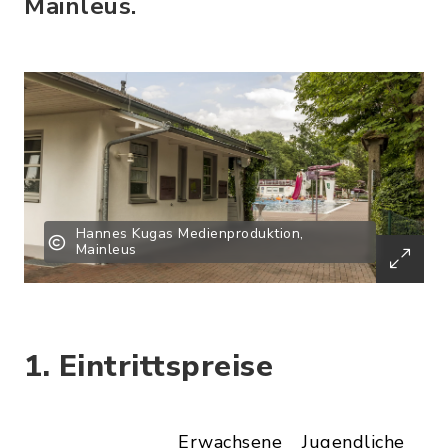
Mainleus.
Hannes Kugas Medienproduktion,
Mainleus
1. Eintrittspreise
Erwachsene
Jugendliche
Ki