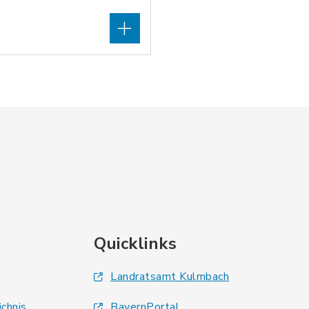
Quicklinks
Landratsamt Kulmbach
ichnis
BayernPortal