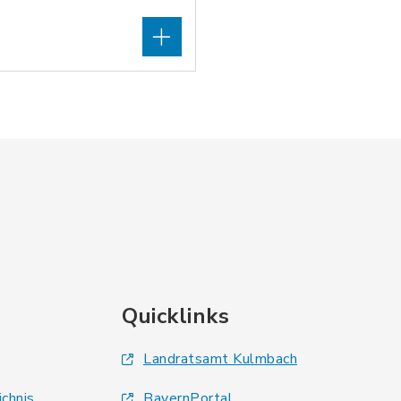
Quicklinks
Landratsamt Kulmbach
ichnis
BayernPortal