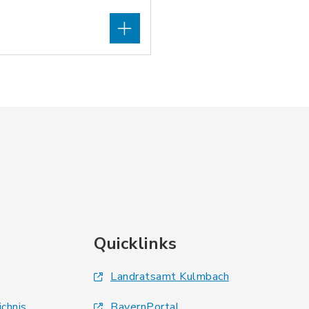
Quicklinks
Landratsamt Kulmbach
ichnis
BayernPortal