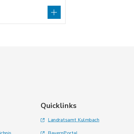
Quicklinks
Landratsamt Kulmbach
ichnis
BayernPortal