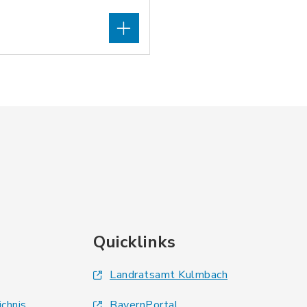
Quicklinks
Landratsamt Kulmbach
ichnis
BayernPortal