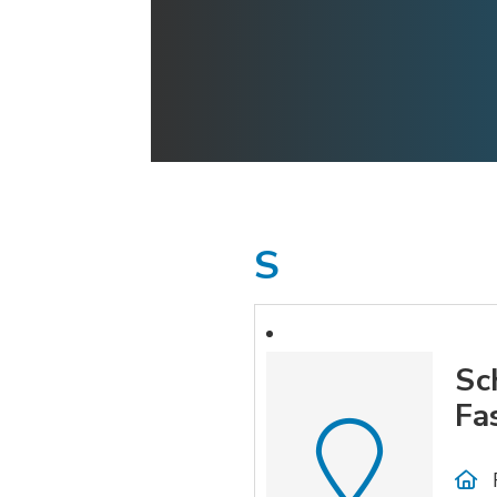
S
Sc
Fa