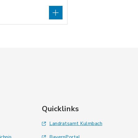
Quicklinks
Landratsamt Kulmbach
ichnis
BayernPortal