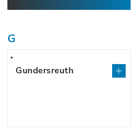
G
Gundersreuth