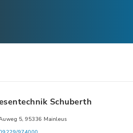
iesentechnik Schuberth
Auweg 5, 95336 Mainleus
09229/974000