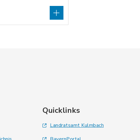
Quicklinks
Landratsamt Kulmbach
ichnis
BayernPortal