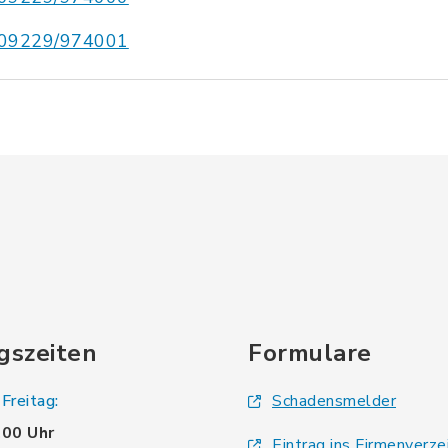
09229/974001
gszeiten
Formulare
Freitag:
Schadensmelder
.00 Uhr
Eintrag ins Firmenverze