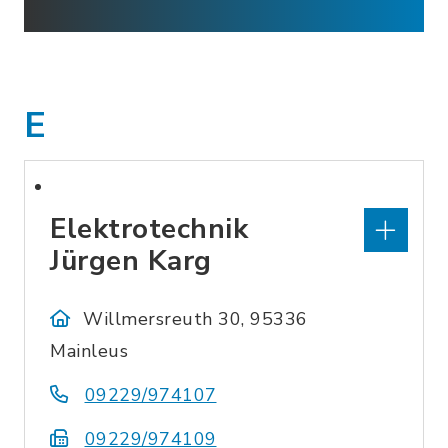
E
Elektrotechnik
Jürgen Karg
Willmersreuth 30, 95336
Mainleus
09229/974107
09229/974109