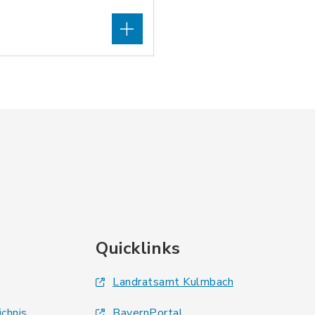
Quicklinks
Landratsamt Kulmbach
ichnis
BayernPortal