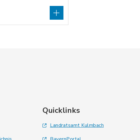
Quicklinks
Landratsamt Kulmbach
ichnis
BayernPortal