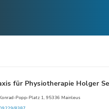
axis für Physiotherapie Holger S
Konrad-Popp-Platz 1, 95336 Mainleus
09229/8387