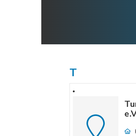
T
Tu
e.