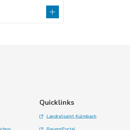
Quicklinks
Landratsamt Kulmbach
ichnis
BayernPortal