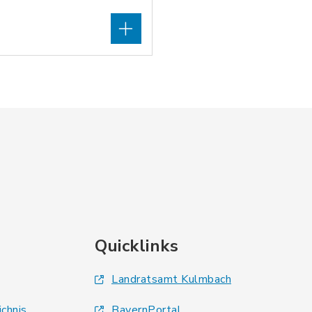
Quicklinks
Landratsamt Kulmbach
ichnis
BayernPortal