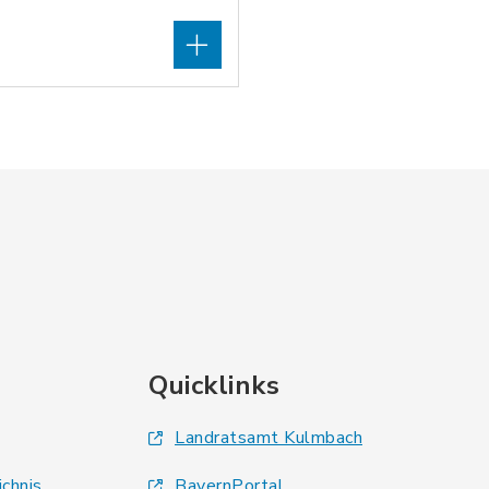
Quicklinks
Landratsamt Kulmbach
ichnis
BayernPortal