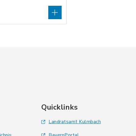
Quicklinks
Landratsamt Kulmbach
ichnis
BayernPortal