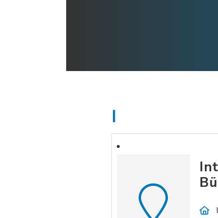
I
In
Bü