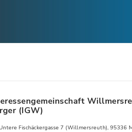
teressengemeinschaft Willmersr
rger (IGW)
Untere Fischäckergasse 7 (Willmersreuth), 95336 