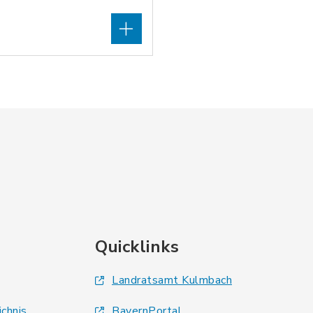
Quicklinks
Landratsamt Kulmbach
ichnis
BayernPortal