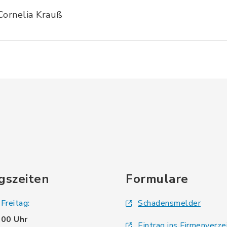
Cornelia Krauß
gszeiten
Formulare
Freitag:
Schadensmelder
.00 Uhr
Eintrag ins Firmenverze