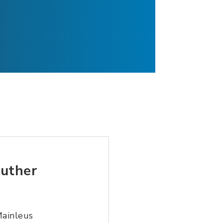
euther
Mainleus