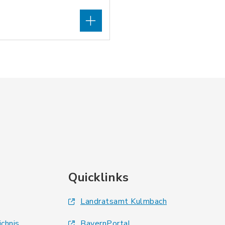
Quicklinks
Landratsamt Kulmbach
ichnis
BayernPortal